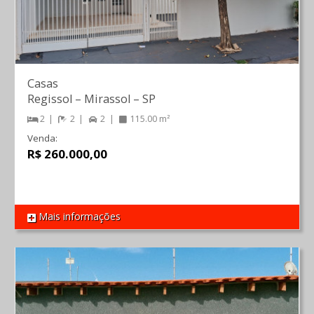
Casas
Regissol
–
Mirassol
–
SP
2
2
2
115.00 m²
Venda:
R$ 260.000,00
Mais informações
REF 1568