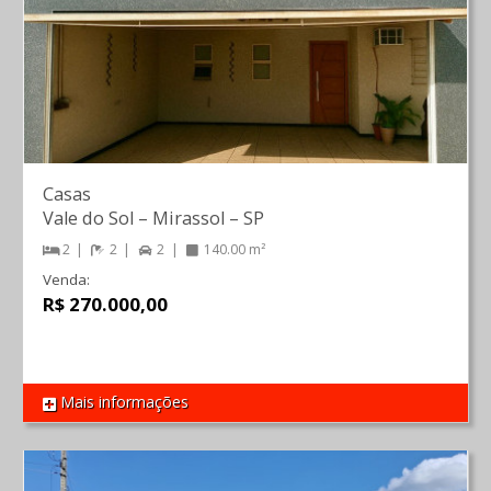
Casas
Vale do Sol
–
Mirassol
–
SP
2
2
2
140.00 m²
Venda:
R$ 270.000,00
Mais informações
REF 1547