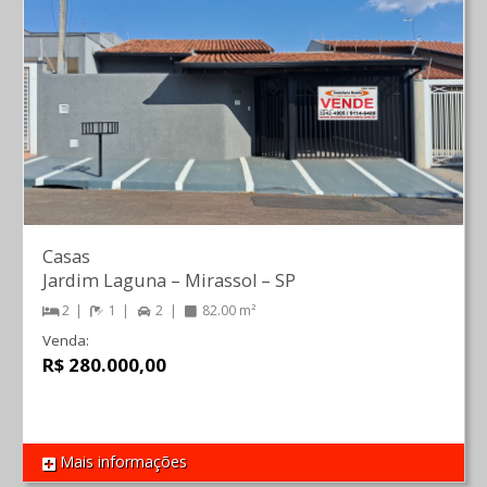
Casas
Jardim Laguna
–
Mirassol
–
SP
2
1
2
82.00 m²
Venda:
R$ 280.000,00
Mais informações
REF 1517