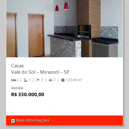
Casas
Vale do Sol
–
Mirassol
–
SP
2
1
3
2
130.00 m²
Venda:
R$ 330.000,00
Mais informações
REF 823