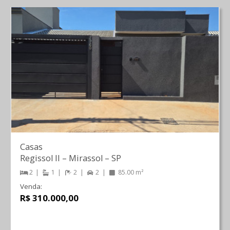
Casas
Regissol II
–
Mirassol
–
SP
2
1
2
2
85.00 m²
Venda:
R$ 310.000,00