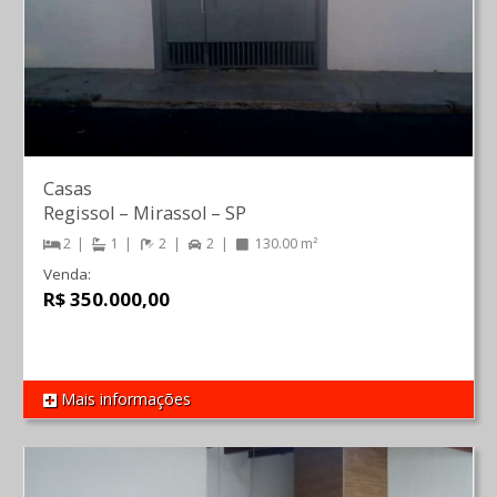
Casas
Regissol
–
Mirassol
–
SP
2
1
2
2
130.00 m²
Venda:
R$ 350.000,00
Mais informações
REF 1493