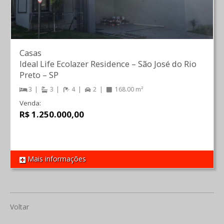
Casas
Ideal Life Ecolazer Residence
–
São José do Rio
Preto
–
SP
3
3
4
2
168.00 m²
Venda:
R$ 1.250.000,00
Mais informações
REF 1650
Voltar