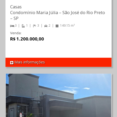
Casas
Condomínio Maria Júlia
–
São José do Rio Preto
–
SP
3
1
3
2
149.15 m²
Venda:
R$ 1.200.000,00
Mais informações
REF 1040