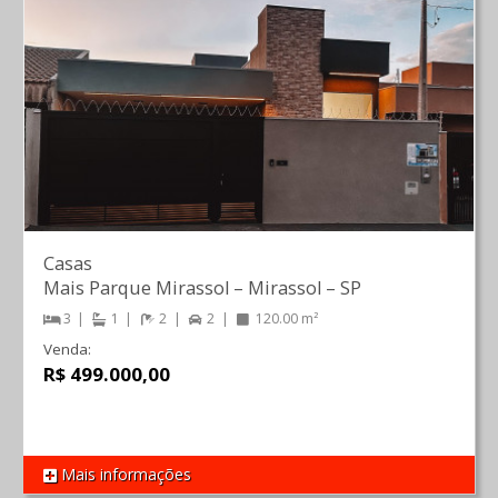
Casas
Mais Parque Mirassol
–
Mirassol
–
SP
3
1
2
2
120.00 m²
Venda:
R$ 499.000,00
Mais informações
REF 1056