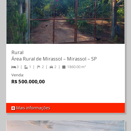
Rural
Área Rural de Mirassol
–
Mirassol
–
SP
3
1
2
2
1860.00 m²
Venda:
R$ 500.000,00
Mais informações
REF 1471