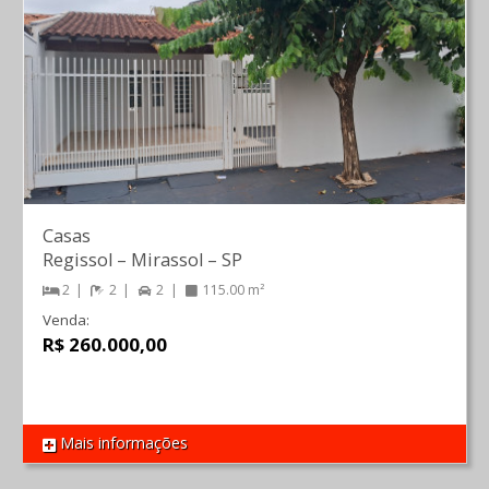
Casas
Regissol
–
Mirassol
–
SP
2
2
2
115.00 m²
Venda:
R$ 260.000,00
Mais informações
REF 1568