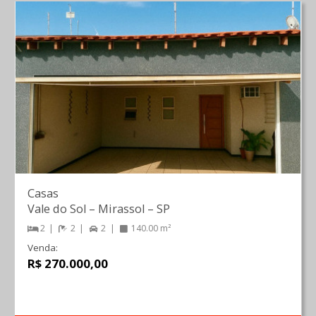
Casas
Vale do Sol
–
Mirassol
–
SP
2
2
2
140.00 m²
Venda:
R$ 270.000,00