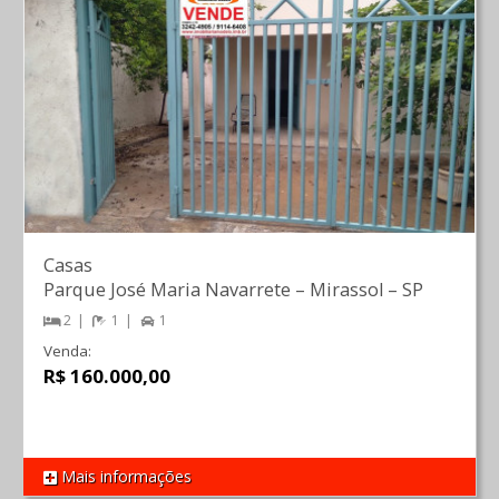
Casas
Parque José Maria Navarrete
–
Mirassol
–
SP
2
1
1
Venda:
R$ 160.000,00
Mais informações
REF 1073