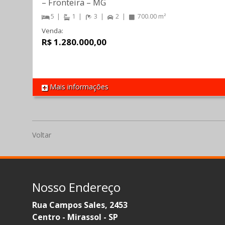
–
Fronteira
–
MG
5
1
3
2
700.00 m²
Venda:
R$ 1.280.000,00
Mais informações
REF 868
Voltar
Nosso Endereço
Rua Campos Sales, 2453
Centro - Mirassol - SP