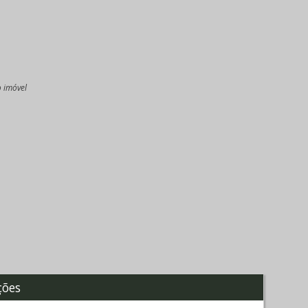
o imóvel
l
ções