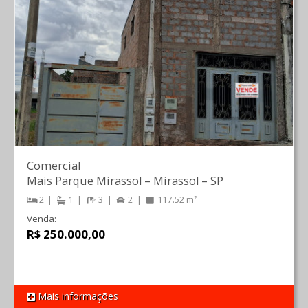
Comercial
Mais Parque Mirassol
–
Mirassol
–
SP
2
1
3
2
117.52 m²
Venda:
R$ 250.000,00
Mais informações
REF 1476