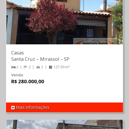
Casas
Santa Cruz
–
Mirassol
–
SP
2
2
2
127.00 m²
Venda:
R$ 280.000,00
Mais informações
REF 635