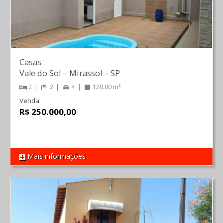
Casas
Vale do Sol
–
Mirassol
–
SP
2
2
4
120.00 m²
Venda:
R$ 250.000,00
Mais informações
REF 1651