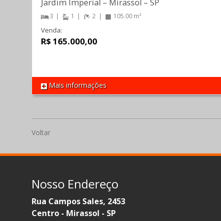
Jardim Imperial
–
Mirassol
–
SP
3
1
2
105.00 m²
Venda:
R$ 165.000,00
Mais informações
REF 1111
Voltar
Nosso Endereço
Rua Campos Sales, 2453
Centro - Mirassol - SP