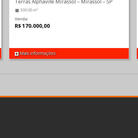
Terras Alphaville Mirassol
–
Mirassol
–
SP
300.00 m²
Venda:
R$ 170.000,00
Mais informações
REF 1491