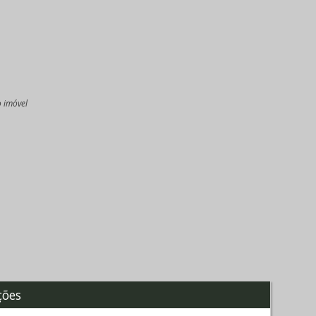
o imóvel
l
ções