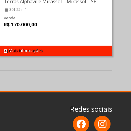
Terras Alphaville Mirassol
–
Mirassol
–
SP
301.25 m²
Venda:
R$ 170.000,00
Mais informações
REF 1460
Redes sociais