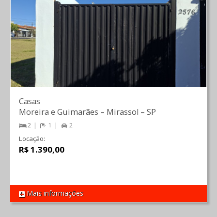
Casas
Moreira e Guimarães
–
Mirassol
–
SP
2
1
2
Locação:
R$ 1.390,00
Mais informações
REF 1657