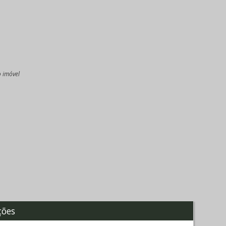
o imóvel
l
ções