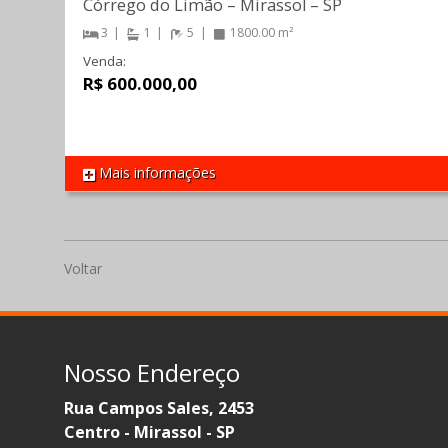
Córrego do Limão
–
Mirassol
–
SP
3
1
5
1800.00 m²
Venda:
R$ 600.000,00
Mais informações
REF 735
Voltar
Nosso Endereço
Rua Campos Sales, 2453
Centro - Mirassol - SP