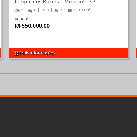
Parque dos Buritis
–
Mirassol
–
SP
3
1
3
2
200.00 m²
Venda:
R$ 550.000,00
Mais informações
REF 1191