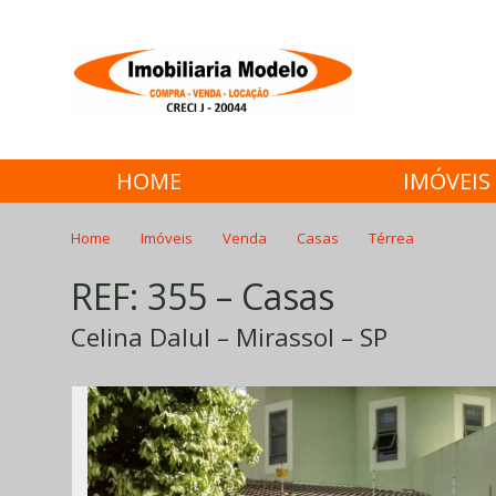
HOME
IMÓVEIS
Home
Imóveis
Venda
Casas
Térrea
REF: 355 – Casas
Celina Dalul – Mirassol – SP