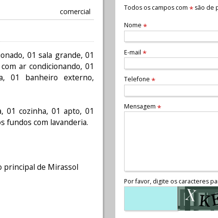
Todos os campos com
são de p
*
comercial
Nome
*
E-mail
*
cionado, 01 sala grande, 01
 com ar condicionando, 01
a, 01 banheiro externo,
Telefone
*
Mensagem
*
a, 01 cozinha, 01 apto, 01
nos fundos com lavanderia.
o principal de Mirassol
Por favor, digite os caracteres pa