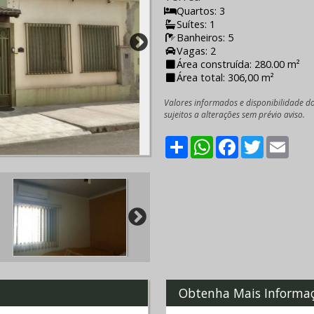
Quartos: 3
Suítes: 1
Banheiros: 5
Vagas: 2
Área construída: 280.00 m²
Área total: 306,00 m²
Valores informados e disponibilidade d
sujeitos a alterações sem prévio aviso.
Share
WhatsApp
Facebook
Twitter
Emai
Obtenha Mais Informa