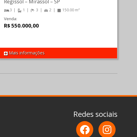
Regissol
–
Mirassol
–
SP
3
1
3
2
150.00 m²
Venda:
R$ 550.000,00
Mais informações
REF 1534
Redes sociais