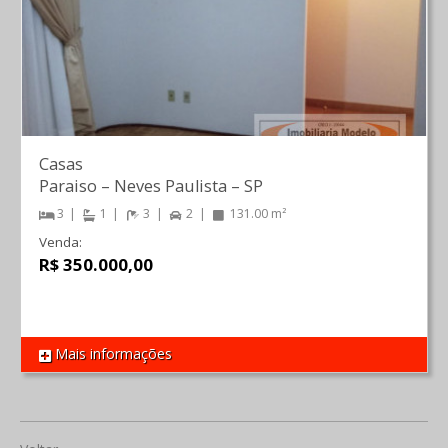
Casas
Paraiso
–
Neves Paulista
–
SP
3
1
3
2
131.00 m²
Venda:
R$ 350.000,00
Mais informações
REF 841