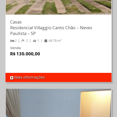
Casas
Residencial Villaggio Canto Chão
–
Neves
Paulista
–
SP
2
2
1
66.78 m²
Venda:
R$ 130.000,00
Mais informações
REF 1477