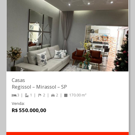
Casas
Regissol
–
Mirassol
–
SP
3
1
2
2
170.00 m²
Venda:
R$ 550.000,00