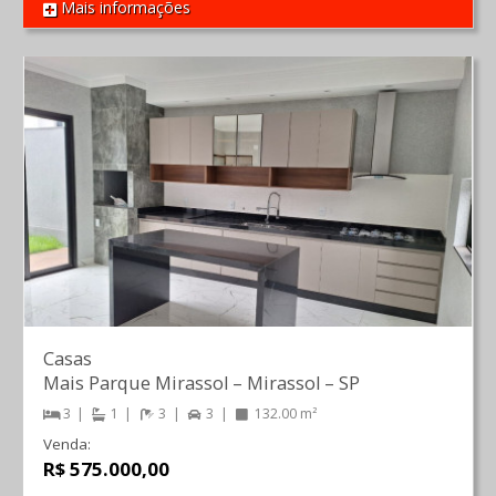
Mais informações
REF 1174
Casas
Mais Parque Mirassol
–
Mirassol
–
SP
3
1
3
3
132.00 m²
Venda:
R$ 575.000,00