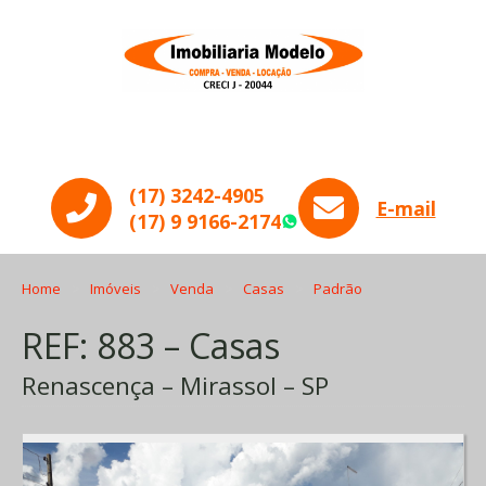
Menu
(17) 3242-4905
E-mail
(17) 9 9166-2174
WhatsApp
Home
Imóveis
Venda
Casas
Padrão
REF: 883 – Casas
Renascença – Mirassol – SP