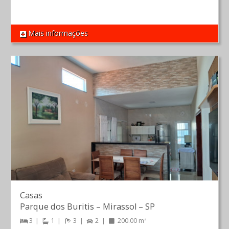
Mais informações
REF 1632
Casas
Parque dos Buritis
–
Mirassol
–
SP
3
1
3
2
200.00 m²