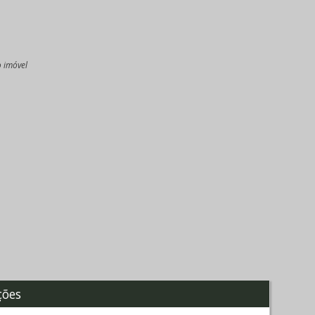
o imóvel
l
ções