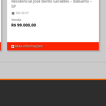
Residencial José Bento Geraldes
–
Bálsamo
–
SP
362.00 m²
Venda:
R$ 99.000,00
Mais informações
REF 1576