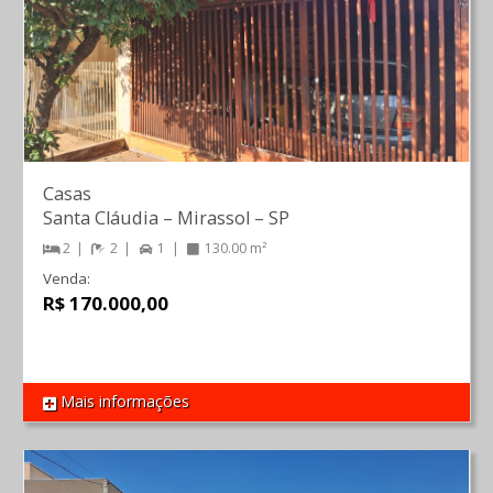
Casas
Santa Cláudia
–
Mirassol
–
SP
2
2
1
130.00 m²
Venda:
R$ 170.000,00
Mais informações
REF 1530