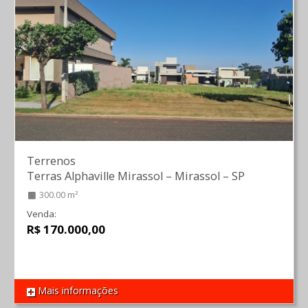
Terrenos
Terras Alphaville Mirassol
–
Mirassol
–
SP
300.00 m²
Venda:
R$ 170.000,00
Mais informações
REF 1491